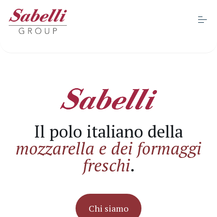
S
k
i
Apri
p
t
o
Chi siamo
c
o
n
t
Sostenibilità
e
n
t
Il polo italiano della
Progetti e certificazioni
mozzarella e dei formaggi
freschi
.
Marchi
Business
Chi siamo