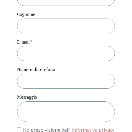
Governance
Cognome
Press
E-mail
*
Lavora con noi
Numero di telefono
Contatti
Messaggio
Ho preso visione dell'
Informativa privacy