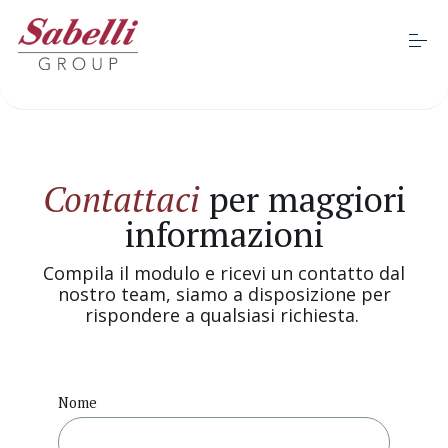
S
k
i
Apri
p
t
o
Chi siamo
c
o
n
Contattaci
per maggiori
t
Sostenibilità
e
informazioni
n
t
Progetti e certificazioni
Compila il modulo e ricevi un contatto dal
nostro team, siamo a disposizione per
rispondere a qualsiasi richiesta.
Marchi
Nome
Business