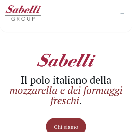
S
k
i
Apri
p
t
o
Chi siamo
c
o
n
t
Sostenibilità
e
n
t
Il polo italiano della
Progetti e certificazioni
mozzarella e dei formaggi
freschi
.
Marchi
Business
Chi siamo